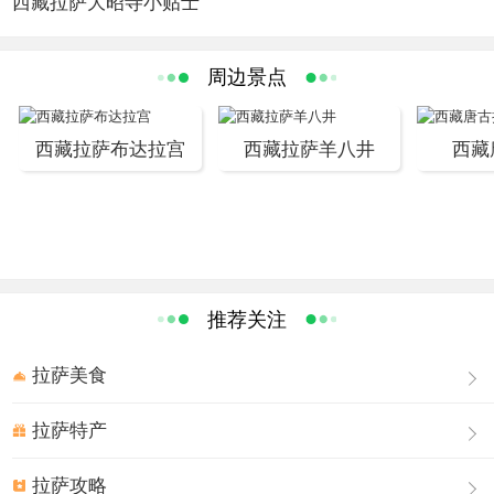
西藏拉萨大昭寺小贴士
早的土木结构建筑，并且开创了藏式平川式的寺庙市局规
式。经历代多次整修、增拓，遂形成了如今占地25100余平
方米的宏伟规模。
周边景点
大昭寺不仅仅是一座供奉众多佛像、圣物以使信徒们膜拜
的殿堂，它还是佛教中关于宇宙的理想模式――坛城（曼
西藏拉萨布达拉宫
西藏拉萨羊八井
西藏
陀罗）这一密宗义理立体而真实的再现。在大昭寺的正门
人口处前面，有三根石柱。一根石柱上用汉藏两种文字刻
着公元823年签订的唐蕃会盟书。
大昭寺始建于647年，是藏王松赞干布为纪念尺尊公主入藏
而建，后经历代修缮增建，形成庞大的建筑群。寺建筑面
积达25100余平方米。有20多个殿堂。主殿高4层，镏金铜
推荐关注
瓦顶，辉煌壮观，具有唐代建筑风格，也吸取了尼泊尔和
拉萨美食
印度建筑艺术特色。大殿正中供奉文成公主从长安带来的
释迦牟尼12岁时等身镀金铜像。两侧配殿供奉松赞干布、
拉萨特产
文成公主、尼泊尔尺尊公主等塑像。
拉萨攻略