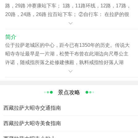
路，29路 冲赛康站下车； 1路，11路环线，12路，17路，
20路，24路，26路 拉百站下车； ②自行车： 在拉萨的很
多青旅都有自行车出租，一般每天约15－20元，好一些的
名牌山地车每天50元左右。 ③人力三轮车： 人力三轮车是
简介
拉萨市的特色，每车可坐2人左右，曾遍布拉萨市的大街小
位于拉萨老城区的中心，距今已有1350年的历史。传说大
巷。拉萨三轮车一般上车5元左右，距离稍微远一些的也可
昭寺寺址最早是一片湖，松赞干布曾在此湖边向尺尊公主
以议价。
许诺，随戒指所落之处修建佛殿，孰料戒指恰好落人湖
内，湖面顿时遍布光网，光网之中显现出一座九级白塔。
于是，一场以千只白山羊驮土建寺的浩荡工程开始了。大
昭寺共修建了三年有余，因藏语中称“山羊”为“惹”，
景点攻略
称“土”为“萨”，为了纪念白山羊的功绩，佛殿最初名为“惹
萨”，后改称“祖拉康”（经堂），又称“觉康”（佛堂），全称
西藏拉萨大昭寺交通指南
为“惹萨噶喜墀囊祖拉康”，意即由山羊驮土而建的。“大
昭”的名字据说与始于15世纪的“传昭大法会”有关。
西藏拉萨大昭寺美食指南
大昭寺是西藏现存最辉煌的吐蕃时期的建筑，也是西藏最