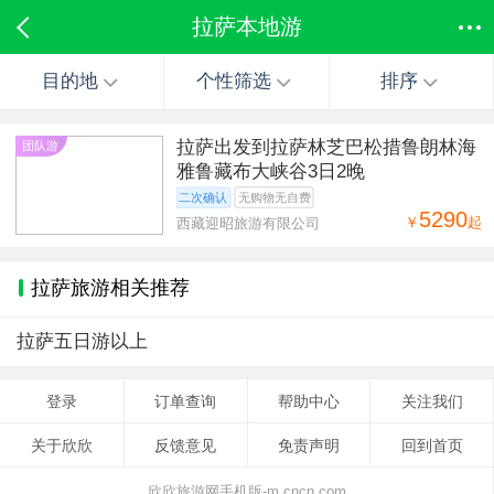
拉萨本地游
目的地
个性筛选
排序
拉萨出发到拉萨林芝巴松措鲁朗林海
团队游
雅鲁藏布大峡谷3日2晚
二次确认
无购物无自费
5290
￥
起
西藏迎昭旅游有限公司
拉萨旅游相关推荐
拉萨五日游以上
登录
订单查询
帮助中心
关注我们
关于欣欣
反馈意见
免责声明
回到首页
欣欣旅游网手机版-m.cncn.com