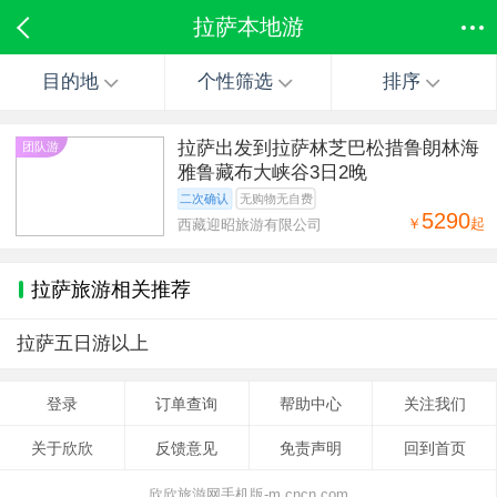
拉萨本地游
目的地
个性筛选
排序
拉萨出发到拉萨林芝巴松措鲁朗林海
团队游
雅鲁藏布大峡谷3日2晚
二次确认
无购物无自费
5290
￥
起
西藏迎昭旅游有限公司
拉萨旅游相关推荐
拉萨五日游以上
登录
订单查询
帮助中心
关注我们
关于欣欣
反馈意见
免责声明
回到首页
欣欣旅游网手机版-m.cncn.com