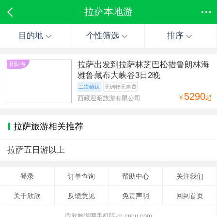
拉萨本地游
目的地
个性筛选
排序
拉萨出发到拉萨林芝巴松措鲁朗林海
团队游
雅鲁藏布大峡谷3日2晚
二次确认
无购物无自费
5290
￥
起
西藏迎昭旅游有限公司
拉萨旅游相关推荐
拉萨五日游以上
登录
订单查询
帮助中心
关注我们
关于欣欣
反馈意见
免责声明
回到首页
欣欣旅游网手机版-m.cncn.com