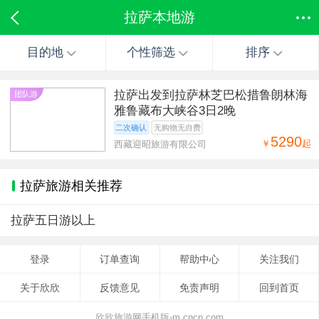
拉萨本地游
目的地
个性筛选
排序
拉萨出发到拉萨林芝巴松措鲁朗林海
团队游
雅鲁藏布大峡谷3日2晚
二次确认
无购物无自费
5290
￥
起
西藏迎昭旅游有限公司
拉萨旅游相关推荐
拉萨五日游以上
登录
订单查询
帮助中心
关注我们
关于欣欣
反馈意见
免责声明
回到首页
欣欣旅游网手机版-m.cncn.com