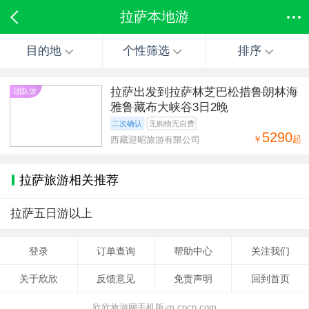
拉萨本地游
目的地
个性筛选
排序
拉萨出发到拉萨林芝巴松措鲁朗林海
团队游
雅鲁藏布大峡谷3日2晚
二次确认
无购物无自费
5290
￥
起
西藏迎昭旅游有限公司
拉萨旅游相关推荐
拉萨五日游以上
登录
订单查询
帮助中心
关注我们
关于欣欣
反馈意见
免责声明
回到首页
欣欣旅游网手机版-m.cncn.com