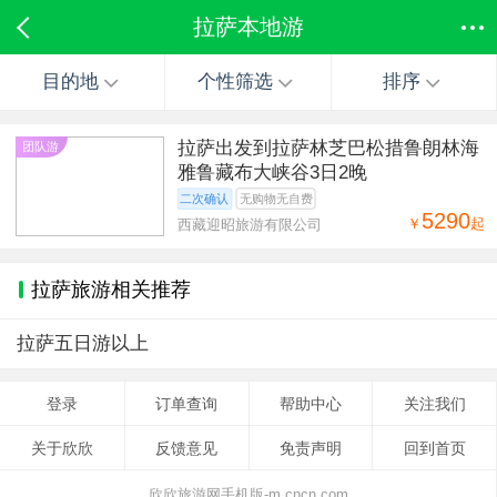
拉萨本地游
目的地
个性筛选
排序
拉萨出发到拉萨林芝巴松措鲁朗林海
团队游
雅鲁藏布大峡谷3日2晚
二次确认
无购物无自费
5290
￥
起
西藏迎昭旅游有限公司
拉萨旅游相关推荐
拉萨五日游以上
登录
订单查询
帮助中心
关注我们
关于欣欣
反馈意见
免责声明
回到首页
欣欣旅游网手机版-m.cncn.com