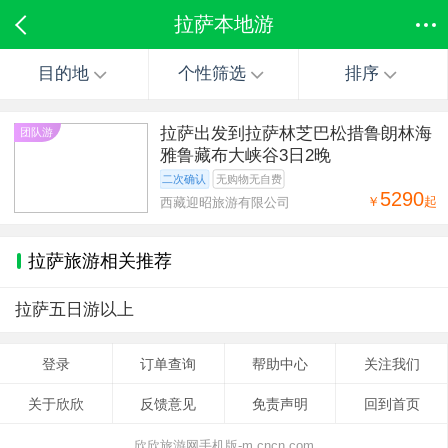
拉萨本地游
目的地
个性筛选
排序
拉萨出发到拉萨林芝巴松措鲁朗林海
团队游
雅鲁藏布大峡谷3日2晚
二次确认
无购物无自费
5290
￥
起
西藏迎昭旅游有限公司
拉萨旅游相关推荐
拉萨五日游以上
登录
订单查询
帮助中心
关注我们
关于欣欣
反馈意见
免责声明
回到首页
欣欣旅游网手机版-m.cncn.com