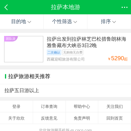
拉萨本地游
目的地
个性筛选
排序
拉萨出发到拉萨林芝巴松措鲁朗林海
团队游
雅鲁藏布大峡谷3日2晚
二次确认
无购物无自费
5290
￥
起
西藏迎昭旅游有限公司
拉萨旅游相关推荐
拉萨五日游以上
登录
订单查询
帮助中心
关注我们
关于欣欣
反馈意见
免责声明
回到首页
欣欣旅游网手机版-m.cncn.com