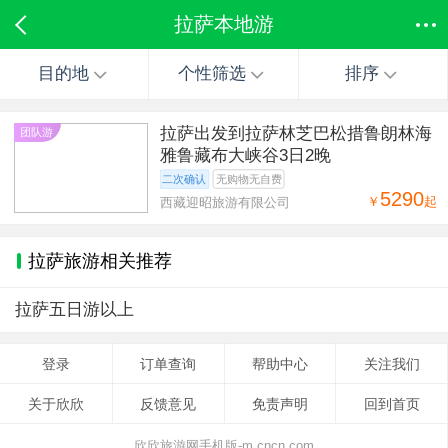
拉萨本地游
目的地
个性筛选
排序
拉萨出发到拉萨林芝巴松措鲁朗林海
团队游
雅鲁藏布大峡谷3日2晚
二次确认
无购物无自费
5290
￥
起
西藏迎昭旅游有限公司
拉萨旅游相关推荐
拉萨五日游以上
登录
订单查询
帮助中心
关注我们
关于欣欣
反馈意见
免责声明
回到首页
欣欣旅游网手机版-m.cncn.com