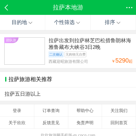
拉萨本地游
目的地
个性筛选
排序
拉萨出发到拉萨林芝巴松措鲁朗林海
团队游
雅鲁藏布大峡谷3日2晚
二次确认
无购物无自费
5290
￥
起
西藏迎昭旅游有限公司
拉萨旅游相关推荐
拉萨五日游以上
登录
订单查询
帮助中心
关注我们
关于欣欣
反馈意见
免责声明
回到首页
欣欣旅游网手机版-m.cncn.com