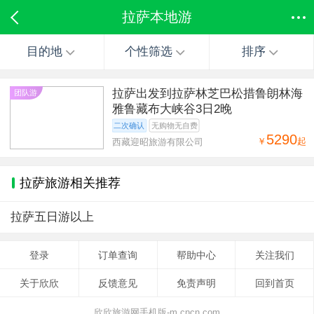
拉萨本地游
目的地
个性筛选
排序
拉萨出发到拉萨林芝巴松措鲁朗林海
团队游
雅鲁藏布大峡谷3日2晚
二次确认
无购物无自费
5290
￥
起
西藏迎昭旅游有限公司
拉萨旅游相关推荐
拉萨五日游以上
登录
订单查询
帮助中心
关注我们
关于欣欣
反馈意见
免责声明
回到首页
欣欣旅游网手机版-m.cncn.com