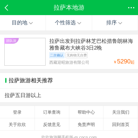
拉萨本地游
目的地
个性筛选
排序
拉萨出发到拉萨林芝巴松措鲁朗林海
团队游
雅鲁藏布大峡谷3日2晚
二次确认
无购物无自费
5290
￥
起
西藏迎昭旅游有限公司
拉萨旅游相关推荐
拉萨五日游以上
登录
订单查询
帮助中心
关注我们
关于欣欣
反馈意见
免责声明
回到首页
欣欣旅游网手机版-m.cncn.com